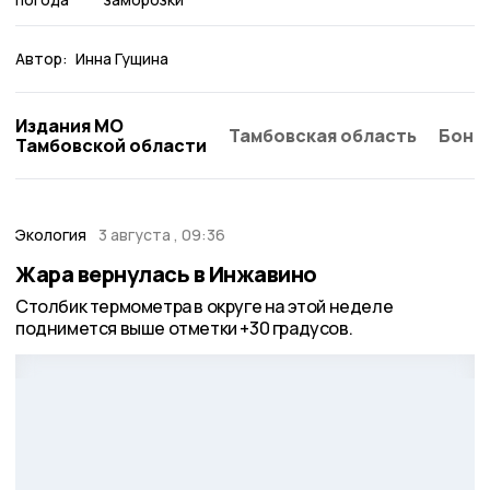
Автор:
Инна Гущина
Издания МО
Тамбовская область
Бонд
Тамбовской области
Экология
3 августа , 09:36
Жара вернулась в Инжавино
Столбик термометра в округе на этой неделе
поднимется выше отметки +30 градусов.