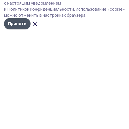
с настоящим уведомлением
оптического эффекта.
и
Политикой конфиденциальности.
Использование «cookie»
можно отменить в настройках браузера.
Принять
Фото: Евгения Корнева
Полная Луна янтарного цвета взойдёт над
Инжавинским округом. Полюбоваться ей
жители муниципалитета смогут вечером 29