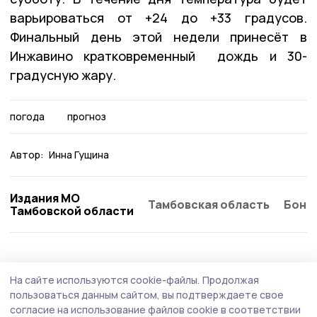
варьироваться от +24 до +33 градусов.
Финальный день этой недели принесёт в
Инжавино кратковременный дождь и 30-
градусную жару.
погода
прогноз
Автор:
Инна Гущина
Издания МО
Тамбовская область
Бонд
Тамбовской области
Экология
29 июля , 15:28
На сайте используются cookie-файлы.
Продолжая
Инжавинцы увидят янтарную Луну
пользоваться данным сайтом, вы подтверждаете свое
согласие на использование файлов cookie в соответствии
Необычный цвет спутник Земли получит из-за