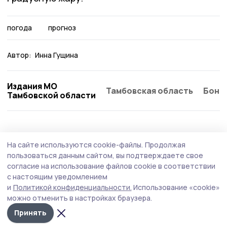
погода
прогноз
Автор:
Инна Гущина
Издания МО
Тамбовская область
Бонд
Тамбовской области
Экология
29 июля , 15:28
На сайте используются cookie-файлы.
Продолжая
Инжавинцы увидят янтарную Луну
пользоваться данным сайтом, вы подтверждаете свое
согласие на использование файлов cookie в соответствии
Необычный цвет спутник Земли получит из-за
с настоящим уведомлением
оптического эффекта.
и
Политикой конфиденциальности.
Использование «cookie»
можно отменить в настройках браузера.
Принять