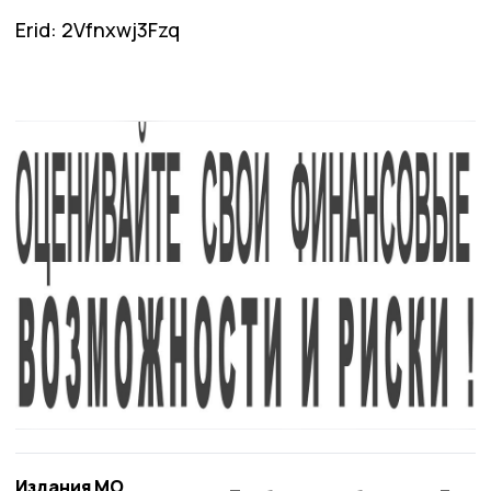
Erid: 2Vfnxwj3Fzq
Издания МО