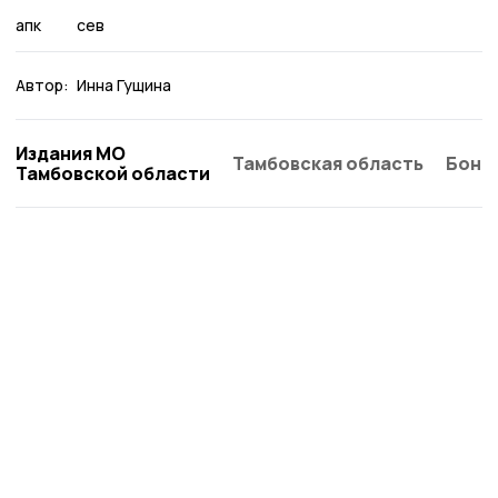
апк
сев
Автор:
Инна Гущина
Издания МО
Тамбовская область
Бонд
Тамбовской области