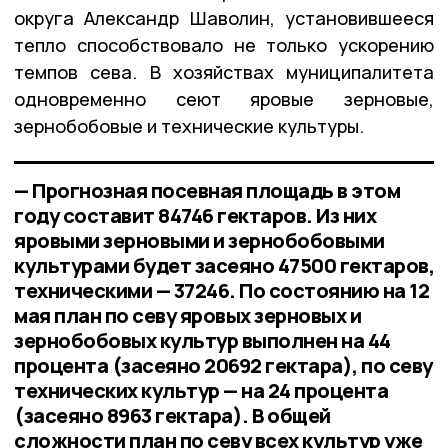
округа Александр Шаволин, установившееся
тепло способствовало не только ускорению
темпов сева. В хозяйствах муниципалитета
одновременно сеют яровые зерновые,
зернобобовые и технические культуры.
— Прогнозная посевная площадь в этом
году составит 84746 гектаров. Из них
яровыми зерновыми и зернобобовыми
культурами будет засеяно 47500 гектаров,
техническими — 37246. По состоянию на 12
мая план по севу яровых зерновых и
зернобобовых культур выполнен на 44
процента (засеяно 20692 гектара), по севу
технических культур — на 24 процента
(засеяно 8963 гектара). В общей
сложности план по севу всех культур уже