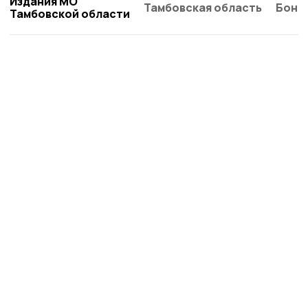
Издания МО
Тамбовская область
Бонд
Тамбовской области