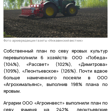
Фото: архив редакции газеты «Инжавинский вестник»
Собственный план по севу яровых культур
перевыполнили 6 хозяйств: ООО «Победа»
(104%), «Рассвет» (102%), «Димитрова»
(109%), «Леонтьевское» (126%). Почти вдвое
больше намеченного посеяли в ООО
«Агрохимальянс», выполнив 198% плана по
яровым.
Аграрии ООО «Агроинвест» выполнили план по
севу ячменя на 242%, леонтьевские