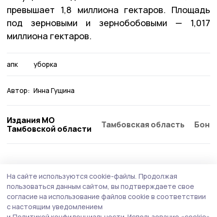
превышает 1,8 миллиона гектаров. Площадь
под зерновыми и зернобобовыми — 1,017
миллиона гектаров.
апк
уборка
Автор:
Инна Гущина
Издания МО
Тамбовская область
Бонд
Тамбовской области
На сайте используются cookie-файлы.
Продолжая
пользоваться данным сайтом, вы подтверждаете свое
согласие на использование файлов cookie в соответствии
с настоящим уведомлением
и
Политикой конфиденциальности.
Использование «cookie»