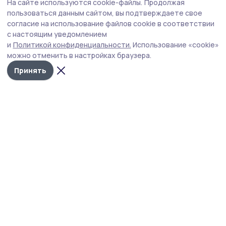
На сайте используются cookie-файлы.
Продолжая
Забег в честь Дня ВДВ
пользоваться данным сайтом, вы подтверждаете свое
согласие на использование файлов cookie в соответствии
В 91-ю годовщину со дня образования Воздушно-
с настоящим уведомлением
десантных войск в рабочем посёлке Инжавино прошёл
и
Политикой конфиденциальности.
Использование «cookie»
легкоатлетический забег. Его организовали ветераны
можно отменить в настройках браузера.
службы в Воздушно-десантных войсках. Участниками
забега стали около полутора десятков инжавинцев
Принять
разных возрастов. Отличившихся отметили наградами.