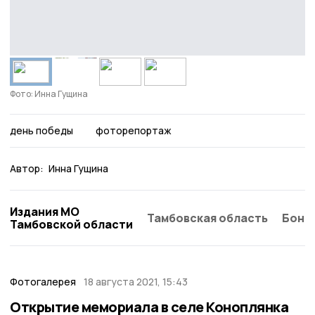
Фото: Инна Гущина
день победы
фоторепортаж
Автор:
Инна Гущина
Издания МО
Тамбовская область
Бонд
Тамбовской области
Фотогалерея
18 августа 2021, 15:43
Открытие мемориала в селе Коноплянка