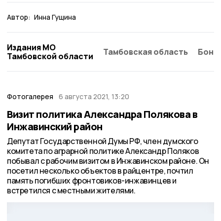
Автор:
Инна Гущина
Издания МО
Тамбовская область
Бонд
Тамбовской области
Фотогалерея
6 августа 2021, 13:20
Визит политика Александра Полякова в
Инжавинский район
Депутат Государственной Думы РФ, член думского
комитета по аграрной политике Александр Поляков
побывал с рабочим визитом в Инжавинском районе. Он
посетил несколько объектов в райцентре, почтил
память погибших фронтовиков-инжавинцев и
встретился с местными жителями.